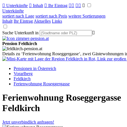

Unterkünfte

Inhalt

Ihr Eintrag



Unterkünfte
sortiert nach Lage
sortiert nach Preis
weitere Sortierungen
Inhalt
Ihr Eintrag
Aktuelles
Links
Suche Unterkunft in

Pension Feldkirch
Details zu ‘Ferienwohnung Roseggergasse‘, zwei Gästewohnungen in
Pensionen in Österreich
Vorarlberg
Feldkirch
Ferienwohnung Roseggergasse
Ferienwohnung Roseggergasse
Feldkirch
Jetzt unverbindlich anfragen!