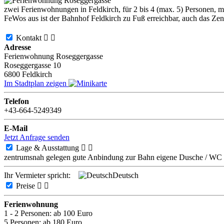
zwei Ferienwohnungen in Feldkirch, für 2 bis 4 (max. 5) Personen,
FeWos aus ist der Bahnhof Feldkirch zu Fuß erreichbar, auch das Ze
Kontakt


Adresse
Ferienwohnung Roseggergasse
Roseggergasse 10
6800
Feldkirch
Im Stadtplan zeigen
Telefon
+43-664-5249349
E-Mail
Jetzt Anfrage senden
Lage & Ausstattung


zentrumsnah gelegen
gute Anbindung zur Bahn
eigene Dusche / WC
Ihr Vermieter spricht:
Deutsch
Preise


Ferienwohnung
1 - 2 Personen:
ab 100 Euro
5 Personen:
ab 180 Euro